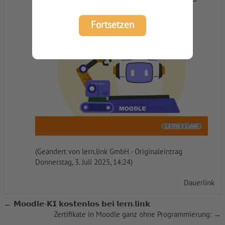
Fortsetzen
(Geändert von
lern.link GmbH
- Originaleintrag
Donnerstag, 3. Juli 2025, 14:24)
Dauerlink
← 𝗠𝗼𝗼𝗱𝗹𝗲-𝗞𝗜 𝗸𝗼𝘀𝘁𝗲𝗻𝗹𝗼𝘀 𝗯𝗲𝗶 𝗹𝗲𝗿𝗻.𝗹𝗶𝗻𝗸
Zertifikate in Moodle ganz ohne Programmierung: →