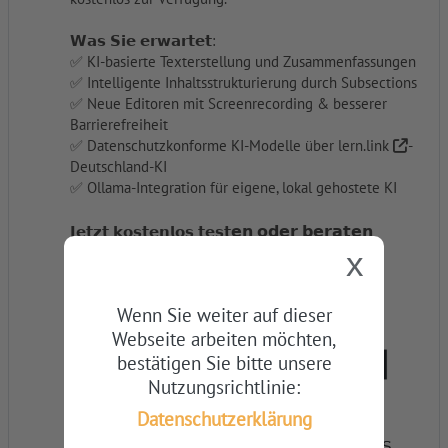
𝗪𝗮𝘀 𝗦𝗶𝗲 𝗲𝗿𝘄𝗮𝗿𝘁𝗲𝘁:
✅ KI-basierte Texterstellung und Zusammenfassungen
✅ Intelligente Inhaltsstrukturierung durch Subsections
✅ Neue Editoren mit Screenrecording & besserer
Barrierefreiheit
✅ Datenschutzkonforme KI-Modelle über
lern.link
-
Deutschland-KI
✅ Ollama-Integration für eigene, lokal gehostete KI
𝗲𝗻 𝗼𝗱𝗲
𝗿 𝗯𝗲𝗿𝗮𝘁𝗲𝗻
𝗝𝗲𝘁𝘇𝘁 𝗸𝗼𝘀𝘁𝗲𝗻𝗹𝗼𝘀 𝘁𝗲𝘀𝘁
x
𝗹𝗮𝘀𝘀𝗲𝗻:
info@lernlink.de
Wenn Sie weiter auf dieser
Webseite arbeiten möchten,
bestätigen Sie bitte unsere
Nutzungsrichtlinie:
Datenschutzerklärung