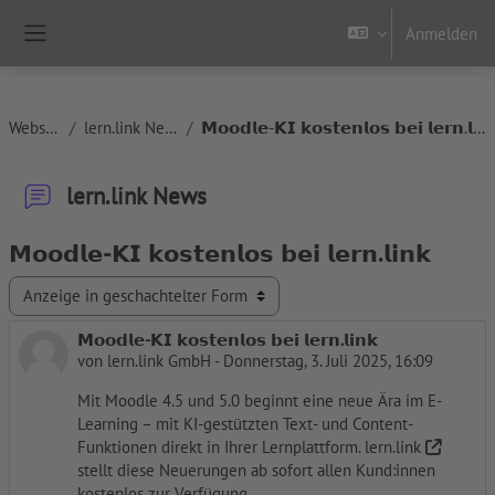
Zum Hauptinhalt
Anmelden
Website-Übersicht
Website
lern.link News
𝗠𝗼𝗼𝗱𝗹𝗲-𝗞𝗜 𝗸𝗼𝘀𝘁𝗲𝗻𝗹𝗼𝘀 𝗯𝗲𝗶 𝗹𝗲𝗿𝗻.𝗹𝗶𝗻𝗸
lern.link News
𝗠𝗼𝗼𝗱𝗹𝗲-𝗞𝗜 𝗸𝗼𝘀𝘁𝗲𝗻𝗹𝗼𝘀 𝗯𝗲𝗶 𝗹𝗲𝗿𝗻.𝗹𝗶𝗻𝗸
Anzeigemodus
𝗠𝗼𝗼𝗱𝗹𝗲-𝗞𝗜 𝗸𝗼𝘀𝘁𝗲𝗻𝗹𝗼𝘀 𝗯𝗲𝗶 𝗹𝗲𝗿𝗻.𝗹𝗶𝗻𝗸
Anzahl Antworten: 0
von
lern.link GmbH
-
Donnerstag, 3. Juli 2025, 16:09
Mit Moodle 4.5 und 5.0 beginnt eine neue Ära im E-
Learning – mit KI-gestützten Text- und Content-
Funktionen direkt in Ihrer Lernplattform.
lern.link
stellt diese Neuerungen ab sofort allen Kund:innen
kostenlos zur Verfügung.