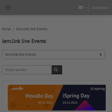
Zum Hauptinhalt
Anmelden
Website-Übersicht
Kurse
lern.link live Events
lern.link live Events
Kursbereiche
Kurse suchen
Kurse suchen