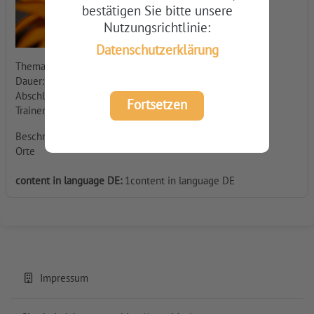
bestätigen Sie bitte unsere
Nutzungsrichtlinie:
Datenschutzerklärung
Thema:
Dauer:
Abschluss:
Fortsetzen
Trainer:
Beschreibung
Orte
content in language DE
:
1content in language DE
Impressum