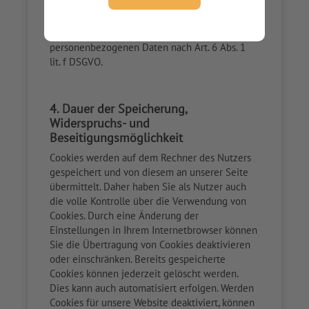
In diesen Zwecken liegt auch unser
berechtigtes Interesse in der Verarbeitung der
personenbezogenen Daten nach Art. 6 Abs. 1
lit. f DSGVO.
4. Dauer der Speicherung,
Widerspruchs- und
Beseitigungsmöglichkeit
Cookies werden auf dem Rechner des Nutzers
gespeichert und von diesem an unserer Seite
übermittelt. Daher haben Sie als Nutzer auch
die volle Kontrolle über die Verwendung von
Cookies. Durch eine Änderung der
Einstellungen in Ihrem Internetbrowser können
Sie die Übertragung von Cookies deaktivieren
oder einschränken. Bereits gespeicherte
Cookies können jederzeit gelöscht werden.
Dies kann auch automatisiert erfolgen. Werden
Cookies für unsere Website deaktiviert, können