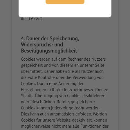
In diesen Zwecken liegt auch unser
berechtigtes Interesse in der Verarbeitung der
personenbezogenen Daten nach Art. 6 Abs. 1
lit. f DSGVO.
4. Dauer der Speicherung,
Widerspruchs- und
Beseitigungsmöglichkeit
Cookies werden auf dem Rechner des Nutzers
gespeichert und von diesem an unserer Seite
übermittelt. Daher haben Sie als Nutzer auch
die volle Kontrolle über die Verwendung von
Cookies. Durch eine Änderung der
Einstellungen in Ihrem Internetbrowser können
Sie die Übertragung von Cookies deaktivieren
oder einschränken. Bereits gespeicherte
Cookies können jederzeit gelöscht werden.
Dies kann auch automatisiert erfolgen. Werden
Cookies für unsere Website deaktiviert, können
möglicherweise nicht mehr alle Funktionen der