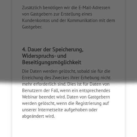
Zusätzlich benötigen wir die E-Mail-Adressen
von Gastgebern zur Erstellung eines
Kundenkontos und der Kommunikation mit dem
Gastgeber.
4. Dauer der Speicherung,
Widerspruchs- und
Beseitigungsmöglichkeit
Die Daten werden gelöscht, sobald sie für die
Erreichung des Zweckes ihrer Erhebung nicht
mehr erforderlich sind. Dies ist für Daten von
Benutzern der Fall, wenn ein entsprechendes
Webinar beendet wird. Daten von Gastgebern
werden gelöscht, wenn die Registrierung auf
unserer Internetseite aufgehoben oder
abgeändert wird.