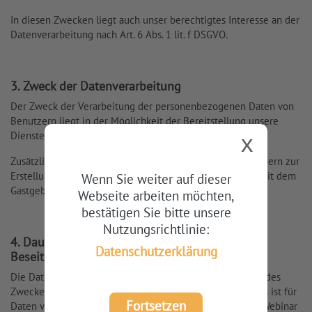
In diesen Zwecken liegt auch unser berechtigtes Interesse an der
Datenverarbeitung nach Art. 6 Abs. 1 lit. f DSGVO.
3. Zweck der Datenverarbeitung
Der Zweck der Verarbeitung der personenbezogenen Daten von
Benutzern liegt in der Möglichkeit der Bereitstellung unsere
Dienste.
x
Zusätzlich benötigen wir die E-Mail-Adressen von Gastgebern zur
Erstellung eines Kundenkontos und der Kommunikation mit dem
Wenn Sie weiter auf dieser
Gastgeber.
Webseite arbeiten möchten,
bestätigen Sie bitte unsere
Nutzungsrichtlinie:
4. Dauer der Speicherung, Widerspruchs- und
Datenschutzerklärung
Beseitigungsmöglichkeit
Die Daten werden gelöscht, sobald sie für die Erreichung des
Zweckes ihrer Erhebung nicht mehr erforderlich sind. Dies ist für
Fortsetzen
Daten von Benutzern der Fall, wenn ein entsprechendes Webinar