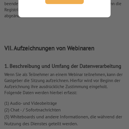
beendet wird. Daten von Gastgebern werden gelöscht, wenn die
Registrierung auf unserer Internetseite aufgehoben oder
abgeändert wird.
VII. Aufzeichnungen von Webinaren
1. Beschreibung und Umfang der Datenverarbeitung
Wenn Sie als Teilnehmer an einem Webinar teilnehmen, kann der
Gastgeber die Sitzung aufzeichnen. Hierfür wird vor Beginn der
Aufzeichnung ihre ausdrückliche Zustimmung eingeholt.
Folgende Daten werden hierbei erfasst:
(1) Audio- und Videobeiträge
(2) Chat - / Sofortnachrichten
(3) Whiteboards und andere Informationen, die während der
Nutzung des Dienstes geteilt werden.