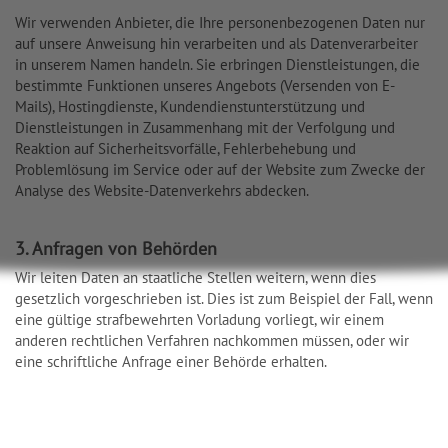
Wir verwenden Anbieter, die Ihre personenbezogenen Daten nur
auf unsere Anweisung hin verarbeiten und als Datenverarbeiter
in unserem Namen handeln. Sie erbringen Dienstleistungen, die
bestimmte Funktionen unseres Angebots (Versenden von E-
Mails), Hostingdienste, Kundendienstunterstützung und
Dienstleistungen in Zusammenhang mit der Verfolgung und
Reaktion auf Sicherheitsvorfälle, Fehlerbehebung und
Problemlösung im Service oder auf der Website zum Zwecke der
Analyse des Website-Datenverkehrs abdecken.
3. Anfragen von Behörden
Wir leiten Daten an staatliche Stellen weitern, wenn dies
gesetzlich vorgeschrieben ist. Dies ist zum Beispiel der Fall, wenn
eine gültige strafbewehrten Vorladung vorliegt, wir einem
anderen rechtlichen Verfahren nachkommen müssen, oder wir
eine schriftliche Anfrage einer Behörde erhalten.