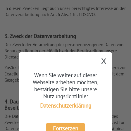
In diesen Zwecken liegt auch unser berechtigtes Interesse an der
Datenverarbeitung nach Art. 6 Abs. 1 lit. f DSGVO.
3. Zweck der Datenverarbeitung
Der Zweck der Verarbeitung der personenbezogenen Daten von
Benutzern liegt in der Möglichkeit der Bereitstellung unsere
Dienste.
x
Zusätzlich benötigen wir die E-Mail-Adressen von Gastgebern zur
Erstellung eines Kundenkontos und der Kommunikation mit dem
Wenn Sie weiter auf dieser
Gastgeber.
Webseite arbeiten möchten,
bestätigen Sie bitte unsere
Nutzungsrichtlinie:
4. Dauer der Speicherung, Widerspruchs- und
Datenschutzerklärung
Beseitigungsmöglichkeit
Die Daten werden gelöscht, sobald sie für die Erreichung des
Zweckes ihrer Erhebung nicht mehr erforderlich sind. Dies ist für
Fortsetzen
Daten von Benutzern der Fall, wenn ein entsprechendes Webinar