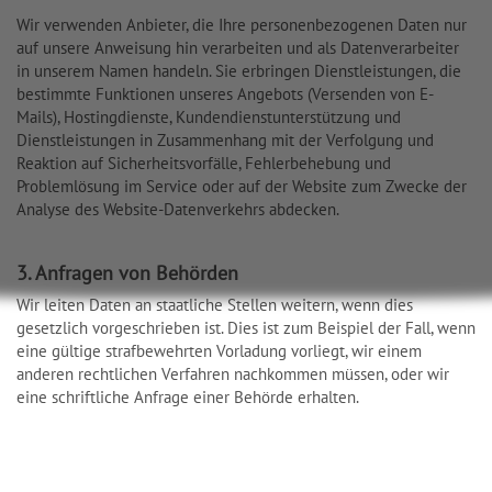
Wir verwenden Anbieter, die Ihre personenbezogenen Daten nur
auf unsere Anweisung hin verarbeiten und als Datenverarbeiter
in unserem Namen handeln. Sie erbringen Dienstleistungen, die
bestimmte Funktionen unseres Angebots (Versenden von E-
Mails), Hostingdienste, Kundendienstunterstützung und
Dienstleistungen in Zusammenhang mit der Verfolgung und
Reaktion auf Sicherheitsvorfälle, Fehlerbehebung und
Problemlösung im Service oder auf der Website zum Zwecke der
Analyse des Website-Datenverkehrs abdecken.
3. Anfragen von Behörden
Wir leiten Daten an staatliche Stellen weitern, wenn dies
gesetzlich vorgeschrieben ist. Dies ist zum Beispiel der Fall, wenn
eine gültige strafbewehrten Vorladung vorliegt, wir einem
anderen rechtlichen Verfahren nachkommen müssen, oder wir
eine schriftliche Anfrage einer Behörde erhalten.