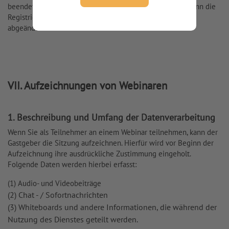
beendet wird. Daten von Gastgebern werden gelöscht, wenn die
Registrierung auf unserer Internetseite aufgehoben oder
abgeändert wird.
VII. Aufzeichnungen von Webinaren
1. Beschreibung und Umfang der Datenverarbeitung
Wenn Sie als Teilnehmer an einem Webinar teilnehmen, kann der
Gastgeber die Sitzung aufzeichnen. Hierfür wird vor Beginn der
Aufzeichnung ihre ausdrückliche Zustimmung eingeholt.
Folgende Daten werden hierbei erfasst:
(1) Audio- und Videobeiträge
(2) Chat - / Sofortnachrichten
(3) Whiteboards und andere Informationen, die während der
Nutzung des Dienstes geteilt werden.